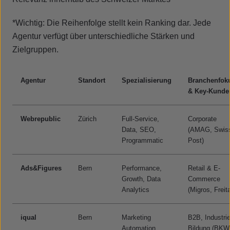
*Wichtig: Die Reihenfolge stellt kein Ranking dar. Jede
Agentur verfügt über unterschiedliche Stärken und
Zielgruppen.
Agentur
Standort
Spezialisierung
Branchenfok
& Key-Kunde
Webrepublic
Zürich
Full-Service,
Corporate
Data, SEO,
(AMAG, Swis
Programmatic
Post)
Ads&Figures
Bern
Performance,
Retail & E-
Growth, Data
Commerce
Analytics
(Migros, Freit
iqual
Bern
Marketing
B2B, Industrie
Automation,
Bildung (BKW