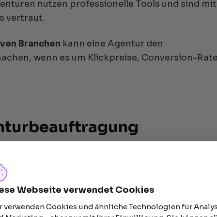
genturen nutzen professionelle Tools und sind mi
 vertraut.
iven Branchen
kann eine Agentur den
achen, wenn es um Klickpreise, Conversion-Rat
enturbeauftragung
nn – sie ist nicht für jedes Unternehmen die rich
ese Webseite verwendet Cookies
uschalen oder erfolgsabhängige Modelle können 
r verwenden Cookies und ähnliche Technologien für Analy