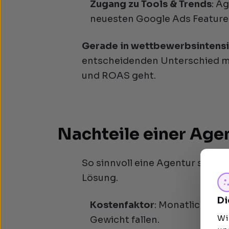
Zugang zu Tools & Trends
: A
neuesten Google Ads Features
Gerade in wettbewerbsintens
entscheidenden Unterschied m
und ROAS geht.
Nachteile einer Ag
So sinnvoll eine Agentur sein ka
Lösung.
Di
Kostenfaktor
: Monatliche Pa
Wi
Gewicht fallen.