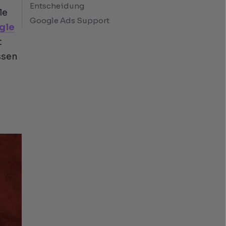
Entscheidung
le
Google Ads Support
gle
t
ssen
l