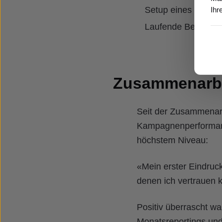
Setup eines zielorie
Ihr
Laufende Betreuun
Zusammenarbe
Seit der Zusammenarbe
Kampagnenperformance
höchstem Niveau:
«Mein erster Eindruck
denen ich vertrauen k
Positiv überrascht w
Monatsreportings und