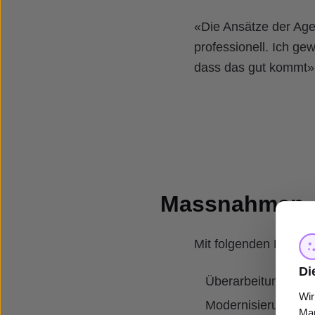
«Die Ansätze der Age
professionell. Ich ge
dass das gut kommt»,
Massnahmen
Mit folgenden Massn
Di
Überarbeitung und
Wir
Modernisierung, E
Mar