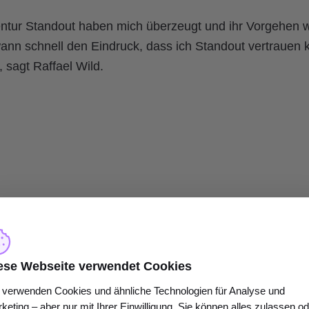
ntur Standout haben mich überzeugt und ihr Vorgehen 
wann schnell den Eindruck, dass ich Standout vertrauen 
 sagt Raffael Wild.
ahmen unterstützt Standout das Porsche Zentrum Zug:
ese Webseite verwendet Cookies
 Optimierung der bestehenden Google Ads Kampagnen
 verwenden Cookies und ähnliche Technologien für Analyse und
rgänzung neuer Anzeigenformate
keting – aber nur mit Ihrer Einwilligung. Sie können alles zulassen o