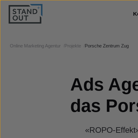
K
Online Marketing Agentur
/
Projekte
/
Porsche Zentrum Zug
Ads Age
das Por
«ROPO-Effekt» 