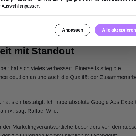
ntierten Reportings zur Erfolgskontrolle
e Auswahl anpassen.
g, Optimierung und Weiterentwicklung der Kampagnen
Alle akzeptieren
Anpassen
it mit Standout
it hat sich vieles verbessert. Einerseits stieg die
 deutlich an und auch die Qualität der Zusammenarbei
 hat sich bestätigt: Ich habe absolute Google Ads Exper
ann», sagt Raffael Wild.
ar der Marketingverantwortliche besonders von den auss
 der zielführenden Kommunikation mit Standout: