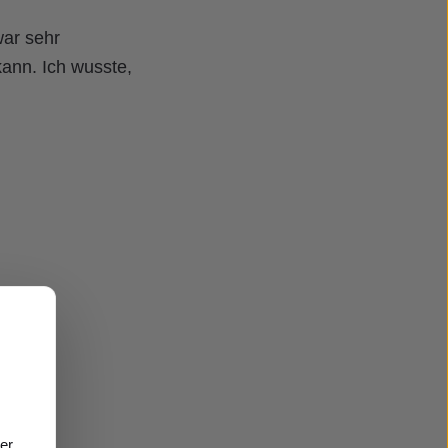
war sehr
kann. Ich wusste,
der