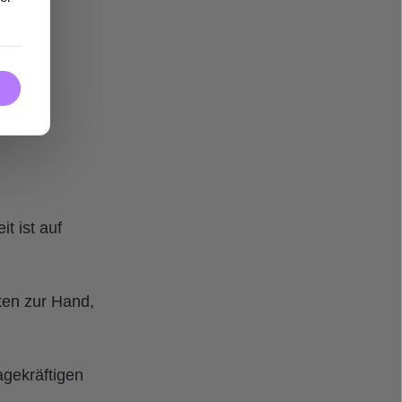
t ist auf
ten zur Hand,
agekräftigen