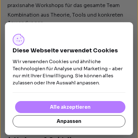
praxisnahe Workshops für das gesamte Team
Kombination aus Theorie, Tools und konkreten
Anwendungen
Einbindung der gesamten Geschäftsleitung
Diese Webseite verwendet Cookies
3. Struktur & Prozesse
Wir verwenden Cookies und ähnliche
Technologien für Analyse und Marketing – aber
Aufbau klarer Workflows von der Idee bis zur
nur mit Ihrer Einwilligung. Sie können alles
Veröffentlichung
zulassen oder Ihre Auswahl anpassen.
Einführung eines Redaktionsplans (z. B. mit
Trello)
Definition von Rollen, Verantwortlichkeiten und
Alle akzeptieren
Freigaben
Anpassen