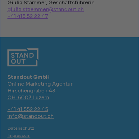
Giulia Stämmer, Geschäftsführerin
giulia.staemmer@standout.ch
+41 415 52 22 47
Standout GmbH
Online Marketing Agentur
Hirschengraben 43
CH-6003 Luzern
+41 41 552 22 45
info@standout.ch
Datenschutz
Impressum