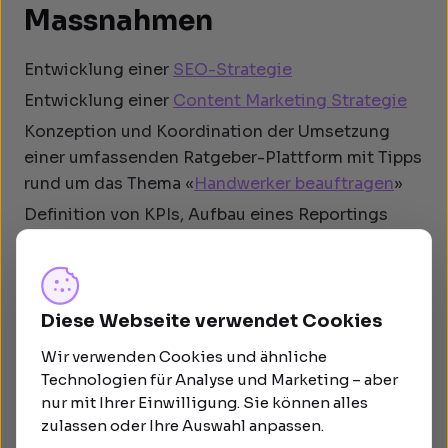
Massnahmen
Entwicklung einer
SEO-Strategie
Entwicklung einer
Content Marketing Strategie
Konzeption und Koordination der Umsetzung
einer umfassenden Ratgeber-Plattform mit Tipps
rund um das Thema «
Handwerker beauftragen
»
Definition von KPIs, Aufbau eines Reportings
Resultate des Projekts mit
Diese Webseite verwendet Cookies
Standout als SEO Agentur
Wir verwenden Cookies und ähnliche
Technologien für Analyse und Marketing – aber
Die Nutzen der Zusammenarbeit mit der SEO
nur mit Ihrer Einwilligung. Sie können alles
Standout beschreibt Urs Rubitschon
zulassen oder Ihre Auswahl anpassen.
folgendermassen: