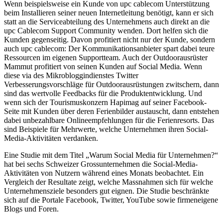
Wenn beispielsweise ein Kunde von upc cablecom Unterstützung
beim Installieren seiner neuen Internetleitung benötigt, kann er sich
statt an die Serviceabteilung des Unternehmens auch direkt an die
upc Cablecom Support Community wenden. Dort helfen sich die
Kunden gegenseitig. Davon profitiert nicht nur der Kunde, sondern
auch upc cablecom: Der Kommunikationsanbieter spart dabei teure
Ressourcen im eigenen Supportteam. Auch der Outdoorausrüster
Mammut profitiert von seinen Kunden auf Social Media. Wenn
diese via des Mikrobloggindienstes Twitter
Verbesserungsvorschläge für Outdoorausrüstungen zwitschern, dann
sind das wertvolle Feedbacks für die Produktentwicklung. Und
wenn sich der Tourismuskonzern Hapimag auf seiner Facebook-
Seite mit Kunden über deren Ferienbilder austauscht, dann entstehen
dabei unbezahlbare Onlineempfehlungen für die Ferienresorts. Das
sind Beispiele für Mehrwerte, welche Unternehmen ihren Social-
Media-Aktivitäten verdanken.
Eine Studie mit dem Titel „Warum Social Media für Unternehmen?“
hat bei sechs Schweizer Grossunternehmen die Social-Media-
Aktivitäten von Nutzern während eines Monats beobachtet. Ein
Vergleich der Resultate zeigt, welche Massnahmen sich für welche
Unternehmensziele besonders gut eignen. Die Studie beschränkte
sich auf die Portale Facebook, Twitter, YouTube sowie firmeneigene
Blogs und Foren.