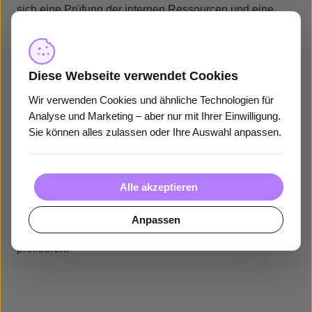
sich eine Prüfung der internen Ressourcen und eine
Vollkostenrechnung für alle drei Varianten.
Diese Webseite verwendet Cookies
Fazit
Wir verwenden Cookies und ähnliche Technologien für
Analyse und Marketing – aber nur mit Ihrer Einwilligung.
Dank Erfahrungen und Spezialisierung kann die Qualität
Sie können alles zulassen oder Ihre Auswahl anpassen.
der Facebook-Seiten-Betreuung durch Externe in vielen
Fällen erhöht werden. Voraussetzung ist eine
reibungslose Kommunikation mit internen
Alle akzeptieren
Ansprechpartnern. Externe sind trotz höherem
Stundensatz bei einer Vollkostenrechnung oft günstiger,
Anpassen
da Unternehmen von deren Know-how und Erfahrung
profitieren.