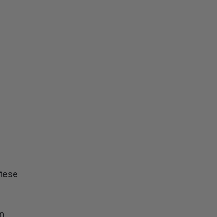
iese
in