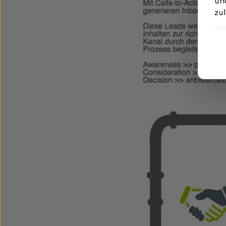
und
zu