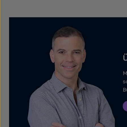
M
s
B