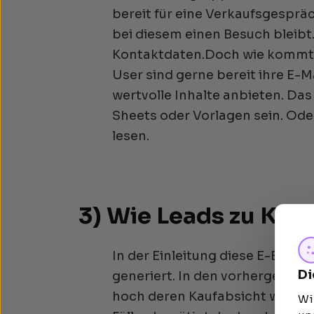
bereit für eine Verkaufsgespräc
bei diesem einen Besuch bleibt
Kontaktdaten.Doch wie kommt 
User sind gerne bereit ihre E
wertvolle Inhalte anbieten. Das
Sheets oder Vorlagen sein. Ode
lesen.
3) Wie Leads zu Ku
In der Einleitung diese E-Books
Di
generiert. In den vorhergehen
hoch deren Kaufabsicht wirklic
Wi