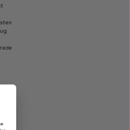
ht
isten
zug
erade
ads
 wie
ten
se