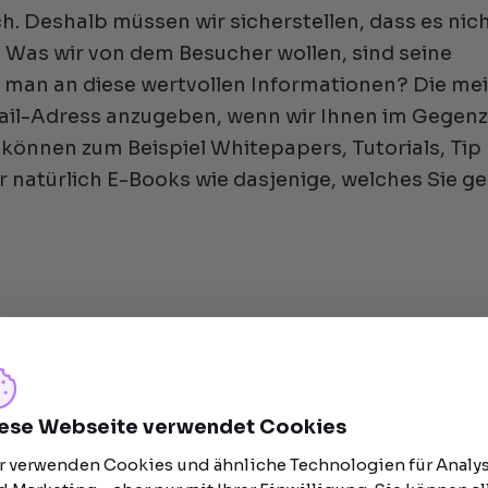
h. Deshalb müssen wir sicherstellen, dass es nic
. Was wir von dem Besucher wollen, sind seine
man an diese wertvollen Informationen? Die me
-Mail-Adress anzugeben, wenn wir Ihnen im Gegen
 können zum Beispiel Whitepapers, Tutorials, Tip
r natürlich E-Books wie dasjenige, welches Sie g
nden werden
 steht, dass die Inbound Methode qualifizierte Le
ese Webseite verwendet Cookies
den Schritten wurden zwar Leads gesammelt, aber
h ist, müssen wir noch herausfinden. In den meis
r verwenden Cookies und ähnliche Technologien für Analy