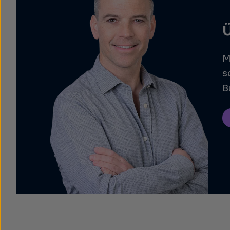
M
s
B