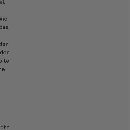
et
e
Wie
 das
rden
 den
pitel
ne
icht