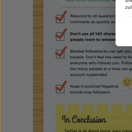
und
zu