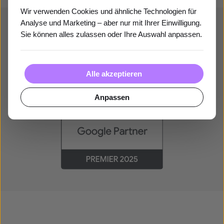
Wir verwenden Cookies und ähnliche Technologien für
Analyse und Marketing – aber nur mit Ihrer Einwilligung.
Als
Google Premier Partner
gehört Standout offiziell zu
Sie können alles zulassen oder Ihre Auswahl anpassen.
den
erfolgreichsten 3 %
aller Google Ads Agenturen.
Alle akzeptieren
Anpassen