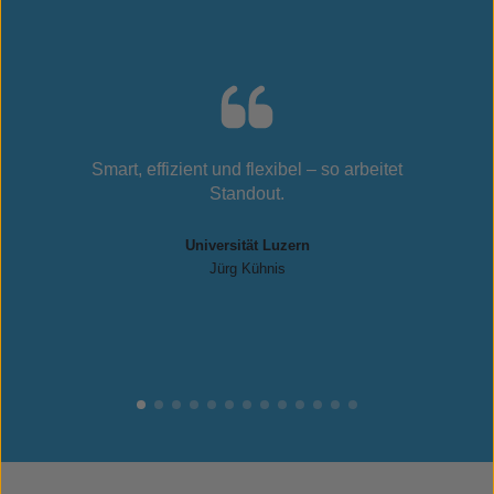
Smart, effizient und flexibel – so arbeitet
Standout.
Universität Luzern
Jürg Kühnis
1
Current Item
2
3
4
5
6
7
8
9
10
11
12
13