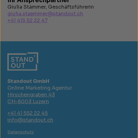
Ihr Ansprechpartner
Giulia Stämmer, Geschäftsführerin
giulia.staemmer@standout.ch
+41 415 52 22 47
Standout GmbH
Online Marketing Agentur
Hirschengraben 43
CH-6003 Luzern
+41 41 552 22 45
info@standout.ch
Datenschutz