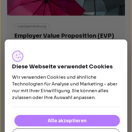
Leadgenerierung
Employer Value Proposition (EVP)
entwickeln
Mit der Entwicklung einer Employer Value Proposition
(EVP) kann sich Ihr Unternehmen von der Konkurrenz
abheben und so die Talente auf dem Arbeitsmarkt für
Diese Webseite verwendet Cookies
sich gewinnen. Erfahren Sie, wie Sie für Ihr
Unternehmen eine EVP-Strategie kreieren.
Wir verwenden Cookies und ähnliche
Technologien für Analyse und Marketing – aber
nur mit Ihrer Einwilligung. Sie können alles
zulassen oder Ihre Auswahl anpassen.
Alle akzeptieren