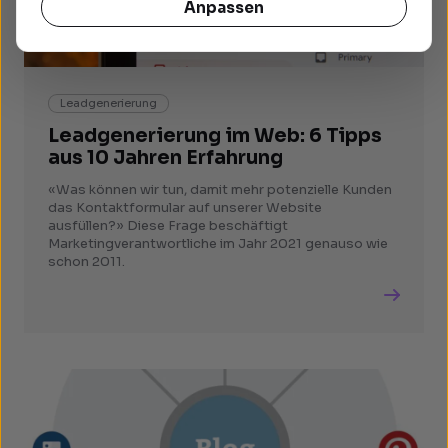
Anpassen
Leadgenerierung
Leadgenerierung im Web: 6 Tipps
aus 10 Jahren Erfahrung
«Was können wir tun, damit mehr potenzielle Kunden
das Kontaktformular auf unserer Website
ausfüllen?» Diese Frage beschäftigt
Marketingverantwortliche im Jahr 2021 genauso wie
schon 2011.