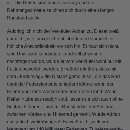
»… die Reifen sind
tubeless ready
und die
Rahmengeometrie zeichnet sich durch einen langen
Radstand aus!«
Aufdringlich nickt der Verkäufer Adrian zu. Dieser weiß
gar nicht, wie ihm geschieht; überfordert stammelt er
höfliche Antwortfloskeln vor sich hin. Er traut sich nicht,
sein Unwissen kundzutun – und selbst wenn er
nachfragen würde, würde er vom Verkäufer wohl nur mit
Fakten beworfen werden. Er würde erklären, dass mit
dem »Federweg« die Distanz gemeint sei, die das Rad
dank der Federelemente einfedern könne, wenn der
Fahrer über eine Wurzel oder einen Stein fährt. Wenn
Reifen »tubeless ready« sind, lassen sie sich auch ohne
Schlauch fahren – und mit Radstand ist der Abstand
zwischen Vorder- und Hinterrad gemeint. Würde Adrian
das jedoch weiterbringen? Er weiß nicht, welchen
Mehrwert ihm 140 Millimeter Federweg, Tubeless-ready-