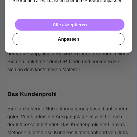
Sie können alles zulassen oder Ihre Auswahl anpassen.
Klicken Sie hier:
https://www.strategyzer.com/canvas/value-proposition-
canvas
Alle akzeptieren
Die Value Proposition besteht aus zwei Elementen:
Anpassen
einerseits aus dem Kundenprofil und andererseits aus
der Value Map, also dem Nutzen für den Kunden. Öffnen
Sie den Link hinter dem QR-Code und bedienen Sie
sich an dem kostenlosen Material.
Das Kundenprofil
Eine anziehende Nutzenformulierung basiert auf einem
guten Verständnis der Ausgangslage, in welcher sich
der Interessent befindet. Das Kundenprofil der Canvas-
Methode bildet diese Kundensituation anhand von Jobs