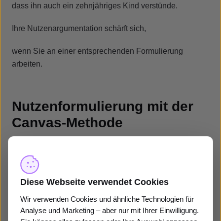
dass ihn auch ein zehnjähriges Kind verstünde.
Ihre Nutzenargumentation schärft sich,
wenn Sie an einer entsprechenden Formulierung
arbeiten.
Nutzenformulierung mit der
Canvas-Methode
Für komplexere Nutzenformulierungen als bei einem
Mountainbike hat sich die Value Proposition Canvas als
sehr hilfreich herausgestellt. Mit dieser Methode stellen
Diese Webseite verwendet Cookies
Sie sicher, dass Sie Ihre Nutzenformulierung exakt auf
die Bedürfnisse der Interessenten auf Ihrer Website
Wir verwenden Cookies und ähnliche Technologien für
Analyse und Marketing – aber nur mit Ihrer Einwilligung.
ausrichten.