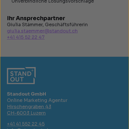
Unverbindliche Lösungsvorschläge
Ihr Ansprechpartner
Giulia Stämmer, Geschäftsführerin
giulia.staemmer@standout.ch
+41 415 52 22 47
Standout GmbH
Online Marketing Agentur
Hirschengraben 43
CH-6003 Luzern
+41 41 552 22 45