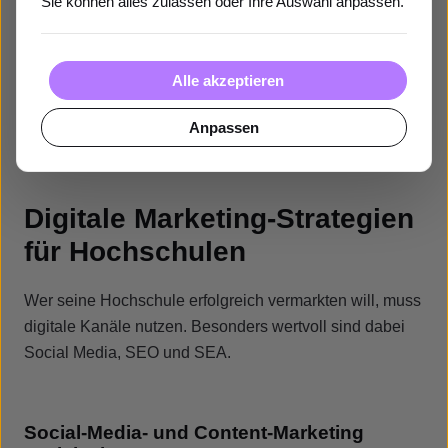
Sie können alles zulassen oder Ihre Auswahl anpassen.
Alle akzeptieren
Anpassen
Digitale Marketing-Strategien
für Hochschulen
Wer seine Hochschule erfolgreich vermarkten will, muss
digitale Kanäle nutzen. Besonders wertvoll sind dabei
Social Media, SEO und SEA.
Social-Media- und Content-Marketing