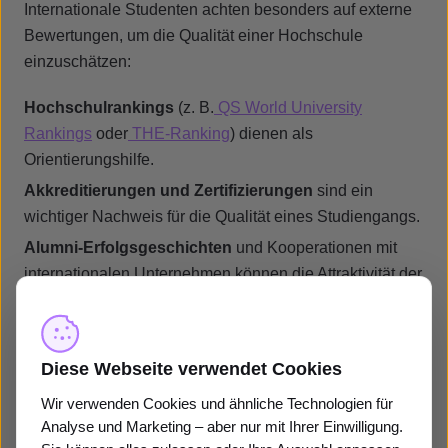
Internationale Studenten achten besonders auf externe
Bewertungen, um die Qualität einer Hochschule
einzuschätzen:
Hochschulrankings
(z. B.
QS World University
Rankings
oder
THE-Ranking
) dienen als
Orientierungshilfe.
Akkreditierungen und Zertifizierungen
sind ein
wichtiger Nachweis für die Qualität eines Studiengangs.
Alumni-Erfolgsgeschichten
und Kooperationen mit
internationalen Unternehmen können die Attraktivität der
Hochschule zusätzlich steigern.
Diese Webseite verwendet Cookies
Wir verwenden Cookies und ähnliche Technologien für
Analyse und Marketing – aber nur mit Ihrer Einwilligung.