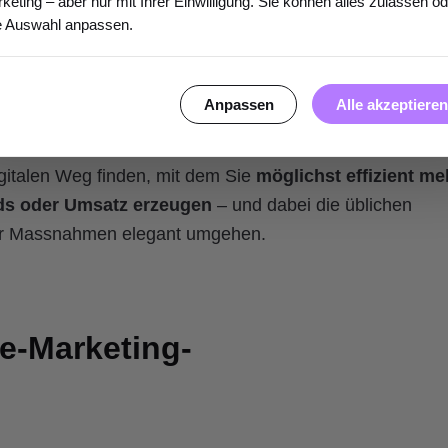
keting – aber nur mit Ihrer Einwilligung. Sie können alles zulassen o
e Auswahl anpassen.
k für gut funktionierende, zielführende und effiziente
ich in der Praxis bewährt haben.
Alle akzeptieren
Anpassen
 diesem Artikel vor.
digitalen Weg finden, mit dem Sie
möglichst effizient me
eads oder Umsatz erzeugen
– und dabei die üblichen
der Massnahmen elegant umgehen.
ne-Marketing-