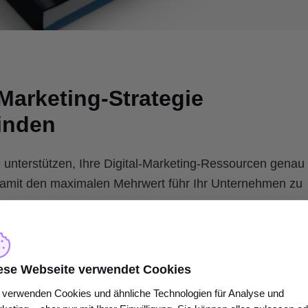
Marketing-Strategie
finden
 unterstützen, Ihre Digital-Marketing-Ressourcen genau
 damit den maximalen Mehrwert führ Ihr Unternehmen zu
ng Agentur Standout GmbH
und beschäftige mich seit übe
rketing-Strategien für unterschiedlichste Unternehmen. 
ese Webseite verwendet Cookies
erausforderungen, konzipieren digitale Massnahmen, feil
 verwenden Cookies und ähnliche Technologien für Analyse und
werten die Resultate aus.