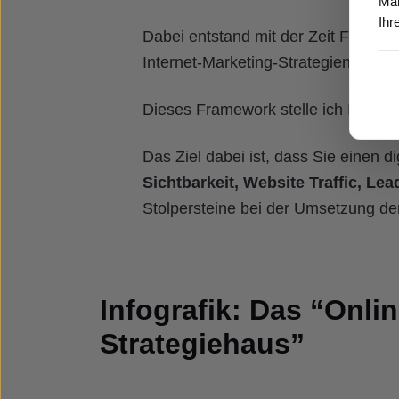
Mar
Ihr
Dabei entstand mit der Zeit Framewor
Internet-Marketing-Strategien, die s
Dieses Framework stelle ich Ihnen in
Das Ziel dabei ist, dass Sie einen 
Sichtbarkeit, Website Traffic, L
Stolpersteine bei der Umsetzung 
Infografik: Das “Onli
Strategiehaus”