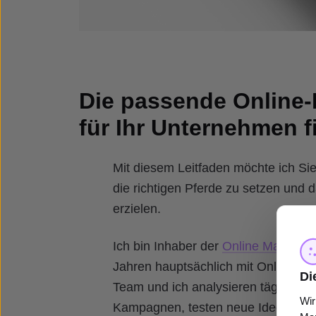
Die passende Online-
für Ihr Unternehmen 
Mit diesem Leitfaden möchte ich Sie
die richtigen Pferde zu setzen und
erzielen.
Ich bin Inhaber der
Online Marketi
Jahren hauptsächlich mit Online-Ma
Di
Team und ich analysieren täglich H
Wir
Kampagnen, testen neue Ideen und 